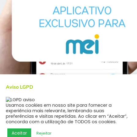
Aviso LGPD
egócio com Eficiência Você, Microempreendedor Individual
o. Gerir suas finanças, vendas e contabilidade de forma 
nestos, fazer tudo isso manualmente pode ser […]
Usamos cookies em nosso site para fornecer a
experiência mais relevante, lembrando suas
preferências e visitas repetidas. Ao clicar em “Aceitar”,
concorda com a utilização de TODOS os cookies.
Aceitar
Rejeitar