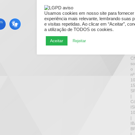
d
Br
Usamos cookies em nosso site para fornecer
pa
experiência mais relevante, lembrando suas p
in
e visitas repetidas. Ao clicar em “Aceitar”, c
d
a utilização de TODOS os cookies.
PI
n
Aceitar
Rejeitar
SP
in
n
C
s
o
nº
10
15
S
|
Có
IS
1
|
IB
B
|