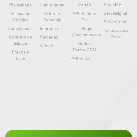
ServeMEI
Privacidade
com a gente
Cartão
ServeDigital
Política de
Sobre a
API Boleto e
Cookies
Serveloja
Pix
ServeAtende
Compliance
Imprensa
Plugin
Chácara da
Woocommerce
Serra
Contrato de
Parcerias
afiliação
Módulo
Videos
Perfex CRM
Preços e
Taxas
API SaaS