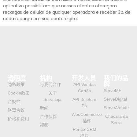
aplicativo possibilitam que nossos clientes ofereçam
recargas de celular de qualquer operadora e receber 3% de
cada recarga em sua conta digital.
透明度
机构
开发人员
我们的品
牌
隐私政策
与我们合作
API Vendas
ServeMEI
Cartão
Cookie政策
关于
ServeDigital
Serveloja
API Boleto e
合规性
Pix
ServeAtende
新闻
联盟协议
WooCommerce
Chácara da
合作伙伴
价格和费用
插件
Serra
视频
Perfex CRM
模块