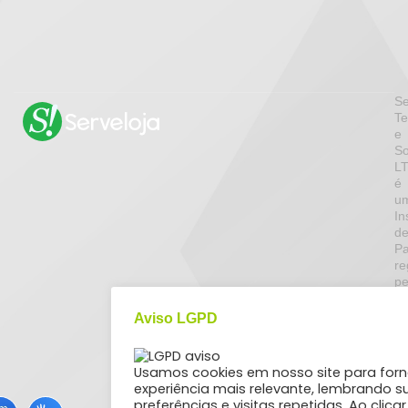
Se
Te
e
So
L
é
u
In
d
P
re
pe
B
Ce
Aviso LGPD
d
Br
pa
Usamos cookies em nosso site para forn
in
experiência mais relevante, lembrando s
d
preferências e visitas repetidas. Ao clica