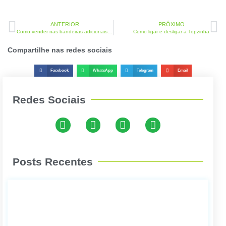
ANTERIOR
PRÓXIMO
Como vender nas bandeiras adicionais na D200
Como ligar e desligar a Topzinha
Compartilhe nas redes sociais
Facebook
WhatsApp
Telegram
Email
Redes Sociais
Posts Recentes
如何
取消
付款
单的
支付