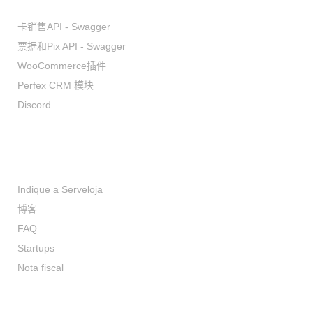
卡销售API - Swagger
票据和Pix API - Swagger
WooCommerce插件
Perfex CRM 模块
Discord
Serviços
Indique a Serveloja
博客
FAQ
Startups
Nota fiscal