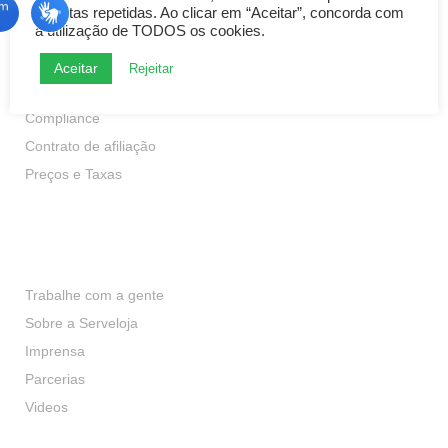
e visitas repetidas. Ao clicar em “Aceitar”, concorda com
Transparência
a utilização de TODOS os cookies.
Política de Privacidade
Aceitar
Rejeitar
Política de Cookies
Compliance
Contrato de afiliação
Preços e Taxas
Institucional
Trabalhe com a gente
Sobre a Serveloja
Imprensa
Parcerias
Videos