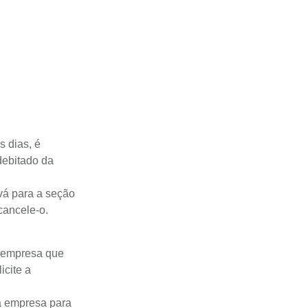
 dias, é
debitado da
 vá para a seção
cancele-o.
a empresa que
icite a
a empresa para