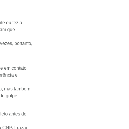
te ou fez a
ssim que
ezes, portanto,
re em contato
rrência e
ro, mas também
do golpe.
leto antes de
u CNPJ, razão