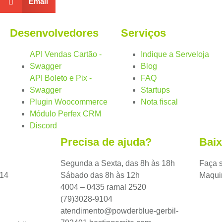
Email
Desenvolvedores
Serviços
API Vendas Cartão -
Indique a Serveloja
Swagger
Blog
API Boleto e Pix -
FAQ
Swagger
Startups
Plugin Woocommerce
Nota fiscal
Módulo Perfex CRM
Discord
Precisa de ajuda?
Bai
Segunda a Sexta, das 8h às 18h
Faça 
714
Sábado das 8h às 12h
Maquin
4004 – 0435 ramal 2520
(79)3028-9104
atendimento@powderblue-gerbil-