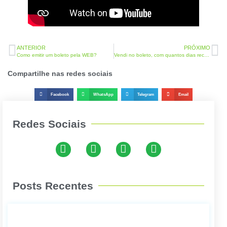
ANTERIOR
PRÓXIMO
Como emitir um boleto pela WEB?
Vendi no boleto, com quantos dias recebo?
Compartilhe nas redes sociais
Facebook
WhatsApp
Telegram
Email
Redes Sociais
Posts Recentes
Com
cance