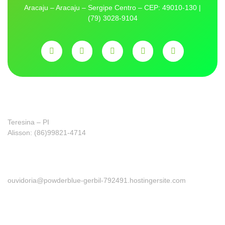
Aracaju – Aracaju – Sergipe Centro – CEP: 49010-130 |
(79) 3028-9104
Franquia
Teresina – PI
Alisson: (86)99821-4714
Ouvidoria
ouvidoria@powderblue-gerbil-792491.hostingersite.com
Precisa de ajuda?