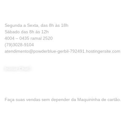
Precisa de ajuda?
Segunda a Sexta, das 8h às 18h
Sábado das 8h às 12h
4004 – 0435 ramal 2520
(79)3028-9104
atendimento@powderblue-gerbil-792491.hostingersite.com
Iniciar Chat
Baixe nosso App
Faça suas vendas sem depender da Maquininha de cartão.