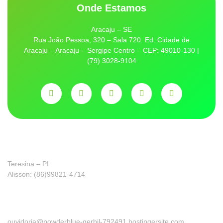
Onde Estamos
Aracaju – SE
Rua João Pessoa, 320 – Sala 720. Ed. Cidade de
Aracaju – Aracaju – Sergipe Centro – CEP: 49010-130 |
(79) 3028-9104
Franquia
Teresina – PI
Alisson: (86)99821-4714
Ouvidoria
ouvidoria@powderblue-gerbil-792491.hostingersite.com