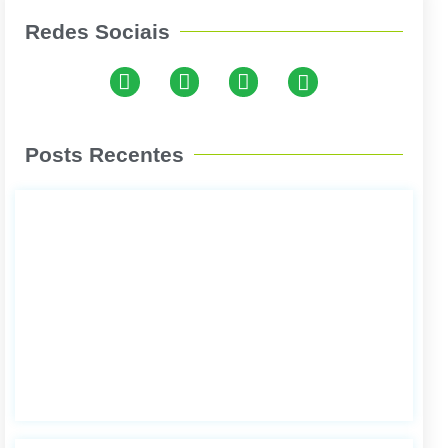
Redes Sociais
Posts Recentes
Com
cance
paga
de u
bolet
Leia 