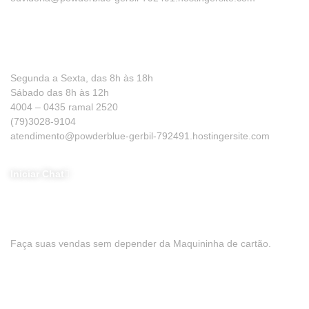
Precisa de ajuda?
Segunda a Sexta, das 8h às 18h
Sábado das 8h às 12h
4004 – 0435 ramal 2520
(79)3028-9104
atendimento@powderblue-gerbil-792491.hostingersite.com
Iniciar Chat
Baixe nosso App
Faça suas vendas sem depender da Maquininha de cartão.