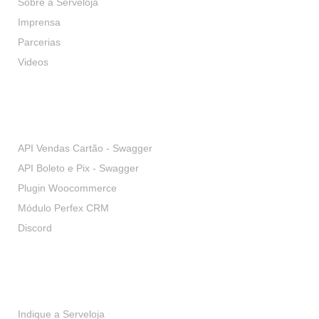
Sobre a Serveloja
Imprensa
Parcerias
Videos
Desenvolvedores
API Vendas Cartão - Swagger
API Boleto e Pix - Swagger
Plugin Woocommerce
Módulo Perfex CRM
Discord
Serviços
Indique a Serveloja