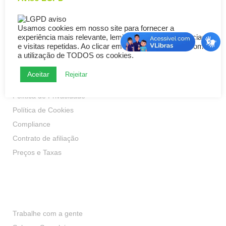
Usamos cookies em nosso site para fornecer a
experiência mais relevante, lembrando suas preferências
e visitas repetidas. Ao clicar em “Aceitar”, concorda com
a utilização de TODOS os cookies.
Aceitar
Transparência
Rejeitar
Política de Privacidade
Política de Cookies
Compliance
Contrato de afiliação
Preços e Taxas
Institucional
Trabalhe com a gente