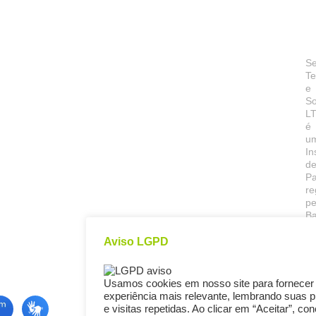
Se
Te
e
So
L
é
u
In
d
P
re
pe
B
Ce
d
Aviso LGPD
Br
pa
in
Usamos cookies em nosso site para fornecer
d
experiência mais relevante, lembrando suas p
PI
e visitas repetidas. Ao clicar em “Aceitar”, c