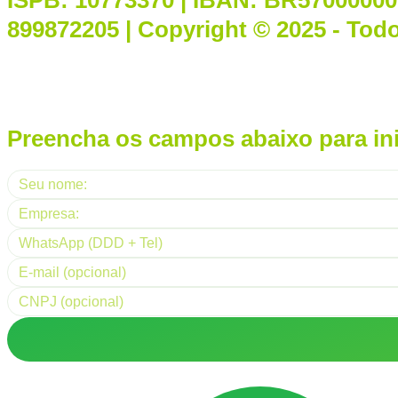
ISPB: 10773370 | IBAN: BR5700000
899872205 | Copyright © 2025 - Todo
Preencha os campos abaixo para in