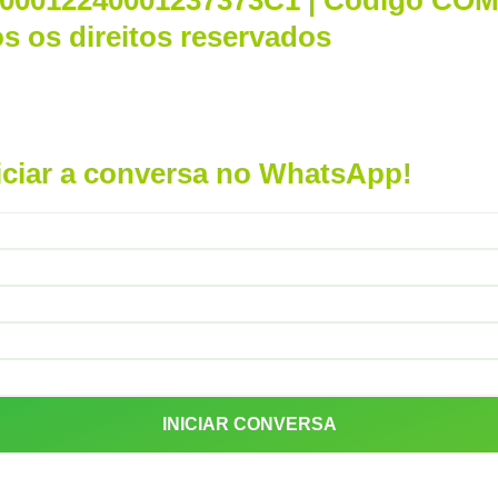
000012240001237373C1 | Código COM
s os direitos reservados
iciar a conversa no WhatsApp!
INICIAR CONVERSA