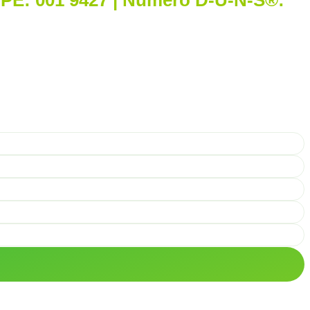
PE: 001 9427 | Número D-U-N-S®: