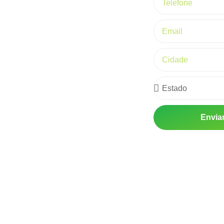
0
Envia