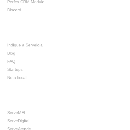
Perfex CRM Module
Discord
Serviços
Indique a Serveloja
Blog
FAQ
Startups
Nota fiscal
Our Brands
ServeMEI
ServeDigital
ServeAtende