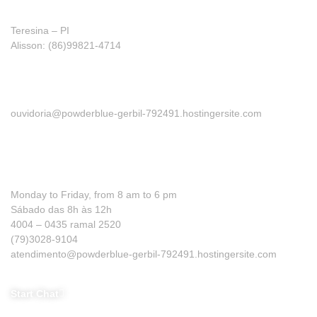
Franquia
Teresina – PI
Alisson: (86)99821-4714
Ombudsman
ouvidoria@powderblue-gerbil-792491.hostingersite.com
Need help?
Monday to Friday, from 8 am to 6 pm
Sábado das 8h às 12h
4004 – 0435 ramal 2520
(79)3028-9104
atendimento@powderblue-gerbil-792491.hostingersite.com
Start Chat