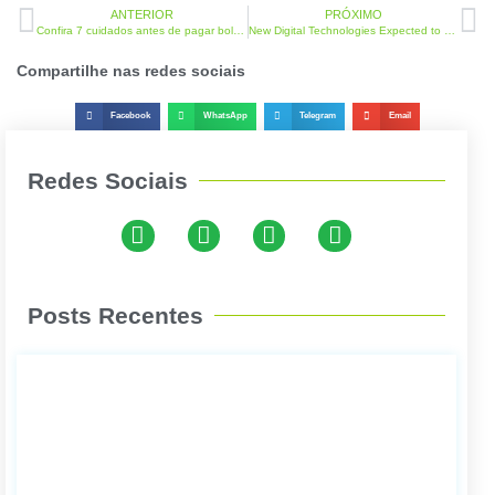
ANTERIOR
PRÓXIMO
Confira 7 cuidados antes de pagar boletos, para evitar golpes
New Digital Technologies Expected to Reach 30% of Transactions by 2027
Compartilhe nas redes sociais
Facebook
WhatsApp
Telegram
Email
Redes Sociais
Posts Recentes
How 
cance
bank
slip
paym
Leia
Mais 