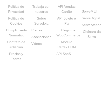
Transparencia
Institucional
Desarrolladores
Nuestras
Marcas
Política de
Trabaja con
API Vendas
ServeMEI
Privacidad
nosotros
Cartão
ServeDigital
Política de
Sobre
API Boleto e
Cookies
Serveloja
Pix
ServeAtende
Cumplimiento
Prensa
Plugin de
Chácara da
Normativo
WooCommerce
Serra
Asociaciones
Contrato de
Módulo
Videos
Afiliación
Perfex CRM
Precios y
API SaaS
Tarifas