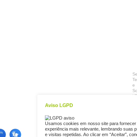
Se
Te
e
So
L
é
Aviso LGPD
u
In
d
Usamos cookies em nosso site para fornecer
P
experiência mais relevante, lembrando suas p
re
e visitas repetidas. Ao clicar em “Aceitar”, c
pe