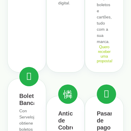
digital.
boletos
e
cartões,
tudo
com a
sua
marca.
Quero
receber
uma
proposta!
Boleto
Bancario
Con
Anticipación
Pasarela
Serveloja,
de
de
obtiene
Cobros
pago
boletos