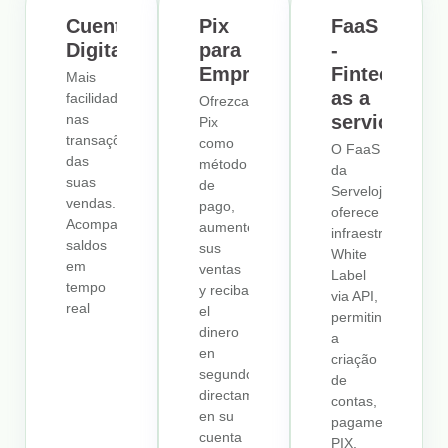
Cuenta
Pix
FaaS
Digital
para
-
Empresas
Fintech
Mais
as a
facilidade
Ofrezca
nas
service
Pix
transações
como
O FaaS
das
método
da
suas
de
Serveloja
vendas.
pago,
oferece
Acompanhe
aumente
infraestrutura
saldos
sus
White
em
ventas
Label
tempo
y reciba
via API,
real
el
permitindo
dinero
a
en
criação
segundos,
de
directamente
contas,
en su
pagamentos,
cuenta
PIX,