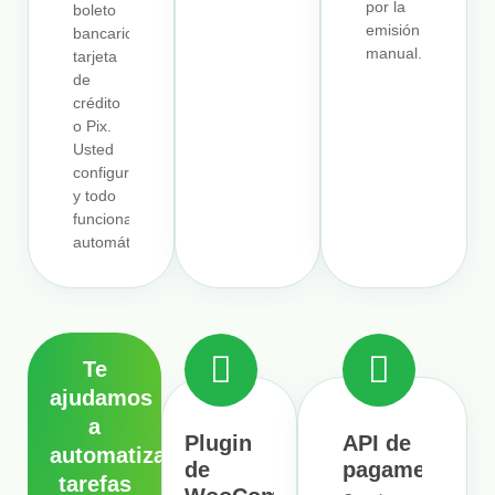
por la
boleto
emisión
bancario,
manual.
tarjeta
de
crédito
o Pix.
Usted
configura
y todo
funciona
automáticamente.
Te
ajudamos
a
Plugin
API de
automatizar
de
pagamentos
tarefas