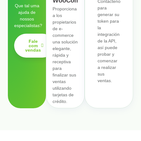
WooCommerce
Contáctenos
Que tal uma
para
Proporciona
ajuda de
generar su
a los
nossos
token para
propietarios
especialistas?
la
de e-
integración
commerce
de la API,
Fale
una solución
com
así puede
elegante,
vendas
probar y
rápida y
comenzar
receptiva
a realizar
para
sus
finalizar sus
ventas.
ventas
utilizando
tarjetas de
crédito.