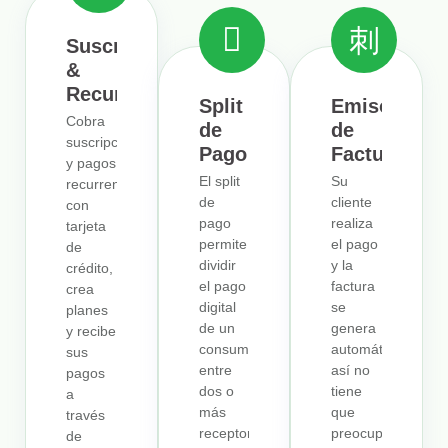
Suscripciones
&
Recurrencia
Split
Emisor
Cobra
de
de
suscripciones
Pago
Facturas
y pagos
El split
Su
recurrentes
de
cliente
con
pago
realiza
tarjeta
permite
el pago
de
dividir
y la
crédito,
el pago
factura
crea
digital
se
planes
de un
genera
y recibe
consumidor
automáticamente,
sus
entre
así no
pagos
dos o
tiene
a
más
que
través
receptores.
preocuparse
de