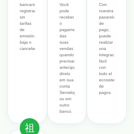
bancarios
Você
Con
registrados
pode
nuestra
sin
receber
pasarela
tarifas
o
de
de
pagamento
pago,
emisión,
das
puede
baja o
suas
realizar
cancelación.
vendas
una
quando
integración
precisar
fácil
antecipando
con
direto
todo el
em sua
ecosistema
conta
de
Serveloja
pagos.
ou em
outro
banco.