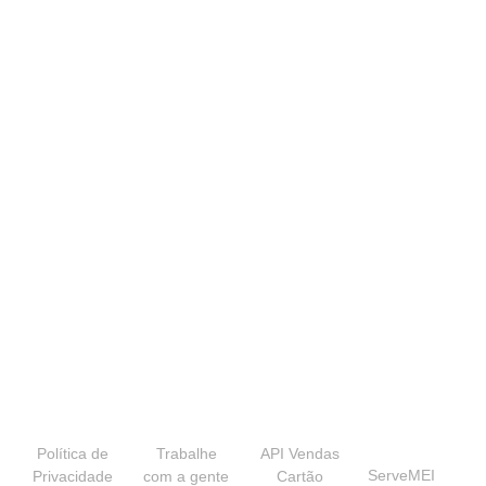
Copyright © 2022 – Todos os direitos reservados | SRVLOJA* |
Serveloja Tecnologia e Soluções LTDA CNPJ nº 10.773.370/0001-15.
Transparência
Institucional
Desenvolvedores
Nossas
Marcas
Política de
Trabalhe
API Vendas
ServeMEI
Privacidade
com a gente
Cartão