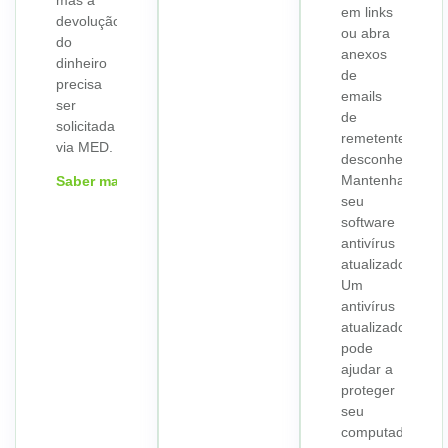
mas a
em links
devolução
ou abra
do
anexos
dinheiro
de
precisa
emails
ser
de
solicitada
remetentes
via MED.
desconhecidos.
Mantenha
Saber mais
seu
software
antivírus
atualizado:
Um
antivírus
atualizado
pode
ajudar a
proteger
seu
computador