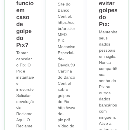
funciona
evitar
Site do
em
golpes
Banco
caso
Central:
do
https://suporte.genialinvestimentos.com
de
Pix:
br/articles/11421353882388-
golpe
Mantenha
MED-
do
seus
PIX-
Pix?
dados
Mecanismo-
pessoais
Tentar
Especial-
em sigilo:
cancelar
de-
Nunca
o Pix: O
Devolu%C3%A7%C3%A3o
compartilhe
Pix é
Cartilha
sua
instantâneo
do Banco
senha do
e
Central
Pix ou
irreversível.
sobre
outros
Solicitar
golpes
dados
devolução
do Pix:
bancários
via
http://www.proconpaulistano.prefeitura.
com
Reclame
do-
ninguém.
Aqui: O
pix.pdf
Ative a
Reclame
Vídeo do
autenticação