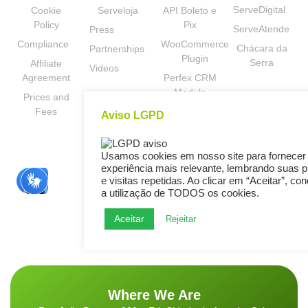
ServeDigital
Cookie
Serveloja
API Boleto e
Policy
Pix
ServeAtende
Press
Compliance
WooCommerce
Chácara da
Partnerships
Plugin
Serra
Affiliate
Videos
Agreement
Perfex CRM
Module
Prices and
Fees
API SaaS
Aviso LGPD
Usamos cookies em nosso site para fornecer
experiência mais relevante, lembrando suas p
e visitas repetidas. Ao clicar em “Aceitar”, c
a utilização de TODOS os cookies.
Aceitar
Rejeitar
Where We Are