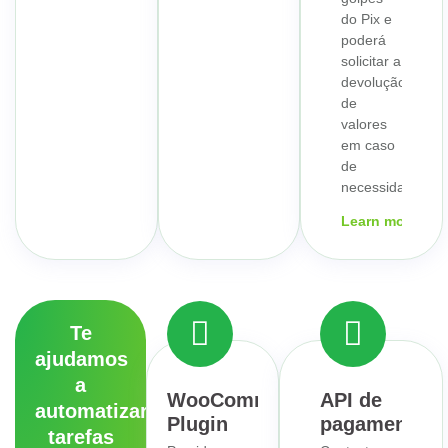
do Pix e
poderá
solicitar a
devolução
de
valores
em caso
de
necessidade.
Learn more
Te
ajudamos
a
WooCommerce
API de
automatizar
Plugin
pagamentos
tarefas