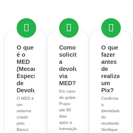
O que
Como
O que
é o
solicitar
fazer
MED
a
antes
(Mecanismo
devolução
de
Especial
via
realizar
de
MED?
um
Devolução)?
Pix?
Em caso
de golpe:
O MED é
Confirme
Prazo:
um
a
até 80
sistema
identidade
dias
criado
do
após a
pelo
recebedor:
transação.
Banco
Verifique