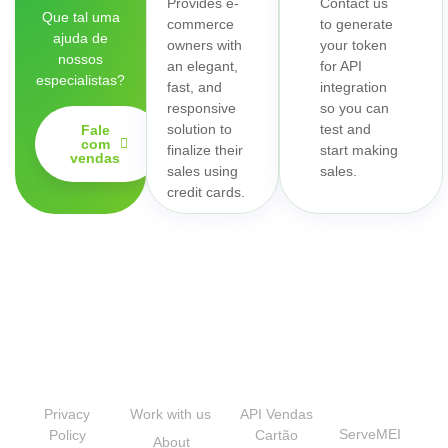
Provides e-
Contact us
Que tal uma
commerce
to generate
ajuda de
owners with
your token
nossos
an elegant,
for API
especialistas?
fast, and
integration
responsive
so you can
solution to
test and
Fale
com
finalize their
start making
vendas
sales using
sales.
credit cards.
Transparency
Institutional
Developers
Our
Brands
Privacy
Work with us
API Vendas
ServeMEI
Policy
Cartão
About