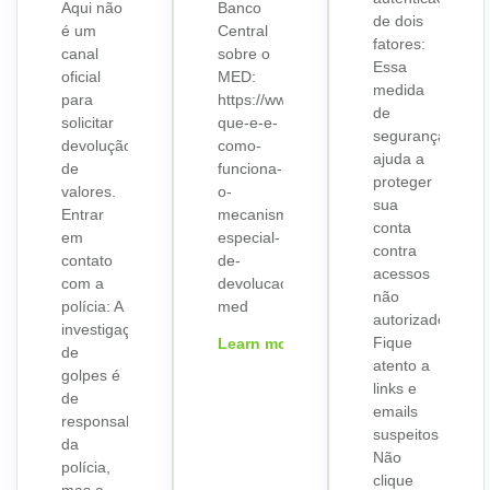
Aqui não
Banco
de dois
é um
Central
fatores:
canal
sobre o
Essa
oficial
MED:
medida
para
https://www.bcb.gov.br/meubc/faqs/p/o-
de
solicitar
que-e-e-
segurança
devolução
como-
ajuda a
de
funciona-
proteger
valores.
o-
sua
Entrar
mecanismo-
conta
em
especial-
contra
contato
de-
acessos
com a
devolucao-
não
polícia: A
med
autorizados.
investigação
Fique
Learn more
de
atento a
golpes é
links e
de
emails
responsabilidade
suspeitos:
da
Não
polícia,
clique