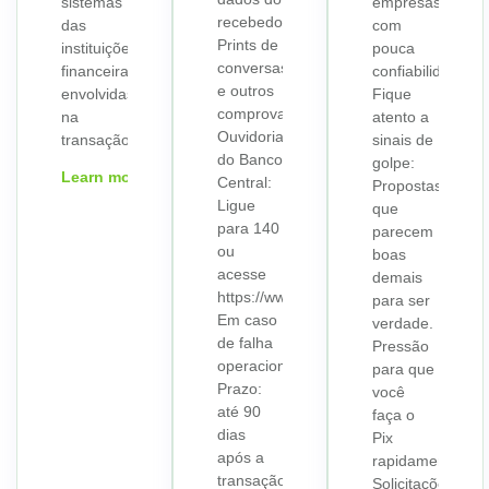
sistemas
empresas
recebedor.
das
com
Prints de
instituições
pouca
conversas
financeiras
confiabilidade.
e outros
envolvidas
Fique
comprovantes.
na
atento a
Ouvidoria
transação.
sinais de
do Banco
golpe:
Learn more
Central:
Propostas
Ligue
que
para 140
parecem
ou
boas
acesse
demais
https://www.bcb.gov.br/meubc/ouvidoria
para ser
Em caso
verdade.
de falha
Pressão
operacional:
para que
Prazo:
você
até 90
faça o
dias
Pix
após a
rapidamente.
transação.
Solicitações