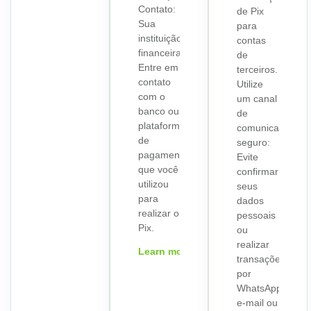
Contato:
de Pix
Sua
para
instituição
contas
financeira:
de
Entre em
terceiros.
contato
Utilize
com o
um canal
banco ou
de
plataforma
comunicação
de
seguro:
pagamento
Evite
que você
confirmar
utilizou
seus
para
dados
realizar o
pessoais
Pix.
ou
realizar
Learn more
transações
por
WhatsApp,
e-mail ou