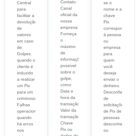
Contato:
Central
se o
Canal
para
nome e a
oficial da
facilitar a
chave
nossa
devolução
Pix
empresa:
de
correspondem
Forneça
valores
à pessoa
o
em caso
ou
máximo
de:
empresa
de
Golpes:
para
informações
quando o
quem
possível
cliente é
você
sobre o
induzido
deseja
golpe,
a realizar
enviar o
como:
um Pix
dinheiro.
Data e
para um
Desconfie
hora da
criminoso.
de
transação.
Falhas
solicitações
Valor da
operacionais:
de Pix de
transação.
quando
pessoas
Chave
há erros
desconhecidas
Pix ou
nos
ou
dados do